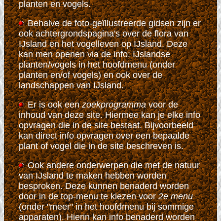
planten en vogels.
Behalve de foto-geïllustreerde gidsen zijn er
ook achtergrondspagina's over de flora van
IJsland en het vogelleven op IJsland. Deze
kan men openen via de info: IJslandse
planten/vogels in het hoofdmenu (onder
planten en/of vogels) en ook over de
landschappen van IJsland
.
Er is ook een
zoekprogramma
voor de
inhoud van deze site
. Hiermee kan je elke info
opvragen die in de site bestaat. Bijvoorbeeld
kan direct info opvragen over een bepaalde
plant of vogel die in de site beschreven is.
Ook andere onderwerpen die met de natuur
van IJsland te maken hebben worden
besproken. Deze kunnen benaderd worden
door in de top-menu te kiezen voor
2e menu
(onder "meer" in het hoofdmenu bij sommige
apparaten). Hierin kan info benaderd worden