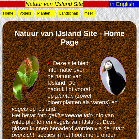
Natuur van IJsland Site
in English
Home
Vogels
Planten
Landschap
meer
Natuur van IJsland Site - Home
Page
Deze site biedt
informatie over
de natuur van
IJsland. De
nadruk ligt vooral
op
planten
(zowel
bloemplanten als varens)
en
vogels
op IJsland.
Het bevat
foto-geïllustreerde info
info van
wilde planten en vogels van IJsland. Deze
gidsen kunnen benaderd worden via de
"start
overzicht"
secties in het hoofdmenu onder