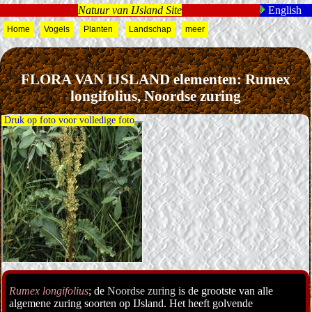
Natuur van IJsland Site
English
Home
Vogels
Planten
Landschap
meer
FLORA VAN IJSLAND elementen: Rumex
longifolius, Noordse zuring
Druk op foto voor volledige foto
Rumex longifolius
; de
Noordse zuring
is de grootste van alle
algemene zuring soorten op IJsland. Het heeft golvende