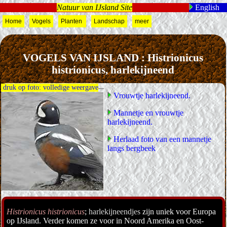
Natuur van IJsland Site
English
Home
Vogels
Planten
Landschap
meer
VOGELS VAN IJSLAND : Histrionicus
histrionicus, harlekijneend
druk op foto: volledige weergave
Vrouwtje harlekijneend.
Mannetje en vrouwtje
harlekijneend.
Herlaad foto van een mannetje
langs bergbeek
Histrionicus histrionicus
;
harlekijneendjes
zijn uniek voor Europa
op IJsland. Verder komen ze voor in Noord Amerika en Oost-