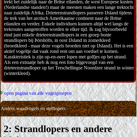
trekt het zuidelijk naar de Britse eilanden, de west Europese kusten
(Nederlandse standen!) maar de meesten maken een lange trektocht
naar zuidelijk Afrika. Drieteenstrandlopers passeren IJsland tijdens
de trek van het arctisch Amerikaanse continent naar de Britse
eilanden en verder. Enkele individuen kunnen altijd wel langs de
trekroutes aangetroffen worden te elker tijd. Ik zag bijvoorbeeld
eind juni enkele drieteenstrandlopers in een groep bonte
strandlopers bij Þörshöfn, in oost IJsland in zomerkleed
(broedkleed - maar deze vogels broeden niet op IJsland). Het is een
aktief vogeltje dat vaak rond rent om aan voedsel te komen.
Karakteristiek is zijn op-en-neer lopen met golfjes op het strand.
Als een extraatje heb ik nog een foto bijgevoegd van een
drieteenstrandloper op het Terschellingse Noordzee strand in winter
(winterkleed).
open pagina van alle vogelgroepen
Andere waadvogels en steltlopers