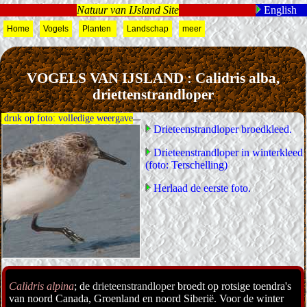
Natuur van IJsland Site
English
Home
Vogels
Planten
Landschap
meer
VOGELS VAN IJSLAND : Calidris alba,
driettenstrandloper
druk op foto: volledige weergave
Drieteenstrandloper broedkleed.
Drieteenstrandloper in winterkleed
(foto: Terschelling)
Herlaad de eerste foto.
Calidris alpina
; de
drieteenstrandloper
broedt op rotsige toendra's
van noord Canada, Groenland en noord Siberië. Voor de winter